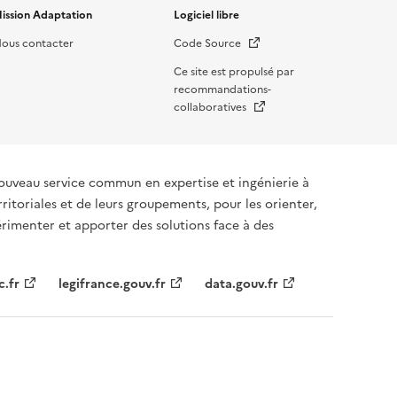
ission Adaptation
Logiciel libre
Nouvelle fenêtre
ous contacter
Code Source
Ce site est propulsé par
recommandations-
Nouvelle fenêtre
collaboratives
ouveau service commun en expertise et ingénierie à
rritoriales et de leurs groupements, pour les orienter,
rimenter et apporter des solutions face à des
c.fr
legifrance.gouv.fr
data.gouv.fr