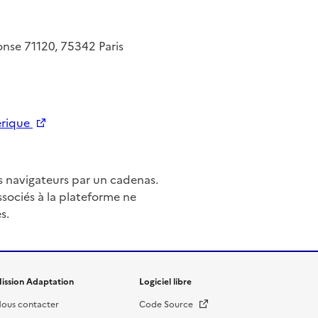
ponse 71120, 75342 Paris
Nouvelle fenêtre
erique
es navigateurs par un cadenas.
ssociés à la plateforme ne
s.
ission Adaptation
Logiciel libre
Nouvelle fenêtre
ous contacter
Code Source