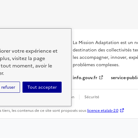
La Mission Adaptation est un n
destination des collectivités te
iorer votre expérience et
les accompagner, innover, expé
plus, visitez la page
problèmes complexes.
 tout moment, avoir le
r.
info.gouv.fr
service-publi
 refuser
Tout accepter
personnelles
Conditions d'utilisation
Sécurité
 tiers, les contenus de ce site sont proposés sous
licence etalab-2.0