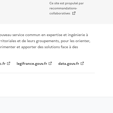
Ce site est propulsé par
recommandations-
Nouvelle fenêtre
collaboratives
ouveau service commun en expertise et ingénierie à
rritoriales et de leurs groupements, pour les orienter,
rimenter et apporter des solutions face à des
c.fr
legifrance.gouv.fr
data.gouv.fr