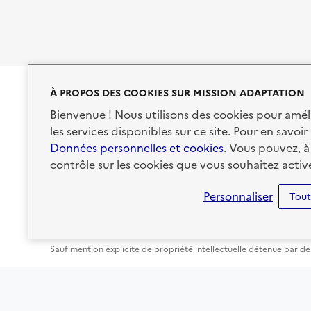
À PROPOS DES COOKIES SUR MISSION ADAPTATION
RÉPUBLIQUE
Bienvenue ! Nous utilisons des cookies pour amél
FRANÇAISE
les services disponibles sur ce site. Pour en savoir 
Données personnelles et cookies
. Vous pouvez, à
contrôle sur les cookies que vous souhaitez active
Personnaliser
Tout
Accessibilité : non conforme
Mentions légales
Données 
Sauf mention explicite de propriété intellectuelle détenue par des