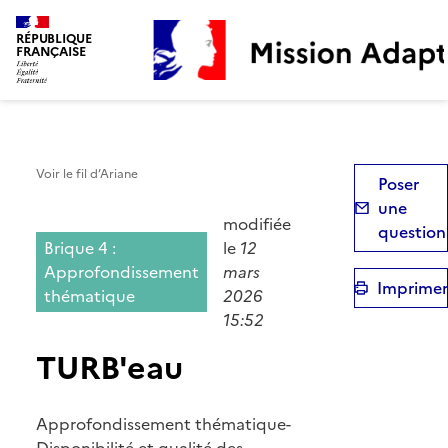
Mission Adaptation
RÉPUBLIQUE
FRANÇAISE
Voir le fil d’Ariane
Poser
une
modifiée
question
Brique 4 :
le
12
Approfondissement
mars
Imprimer
thématique
2026
15:52
TURB'eau
Approfondissement thématique-