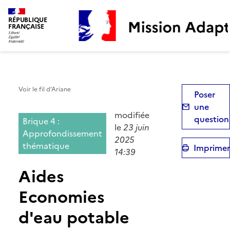
Mission Adaptation
RÉPUBLIQUE
FRANÇAISE
Voir le fil d’Ariane
Poser
une
modifiée
question
Brique 4 :
le
23 juin
Approfondissement
2025
thématique
Imprimer
14:39
Aides
Economies
d'eau potable