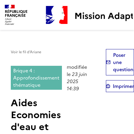
Mission Adaptation
RÉPUBLIQUE
FRANÇAISE
Voir le fil d’Ariane
Poser
une
modifiée
question
Brique 4 :
le
23 juin
Approfondissement
2025
thématique
Imprimer
14:39
Aides
Economies
d'eau et