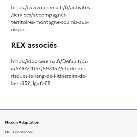
https://www.cerema.fr/fr/activites
/services/accompagner-
territoires-montagne-soumis-aux-
risques
REX associés
https://doc.cerema.fr/Default/do
c/SYRACUSE/593157/etude-des-
risques-le-long-de-l-itineraire-de-
la-rn85?_lg=fr-FR
Mission Adaptation
Nous contacter