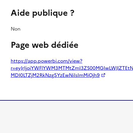
Aide publique ?
Non
Page web dédiée
https://app.powerbi.com/view?
r=eyJrIjoiYWFlYWM3MTMtZmI3ZS00MGIwLWJlZTEt
MDI0LTZjM2RkNzg5YzEwNiIsImMiOjh9