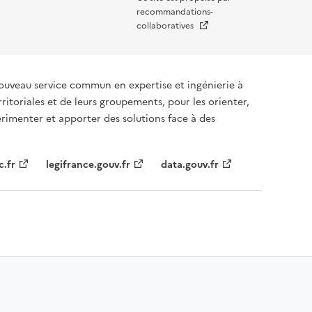
recommandations-
Nouvelle fenêtre
collaboratives
ouveau service commun en expertise et ingénierie à
rritoriales et de leurs groupements, pour les orienter,
rimenter et apporter des solutions face à des
c.fr
legifrance.gouv.fr
data.gouv.fr