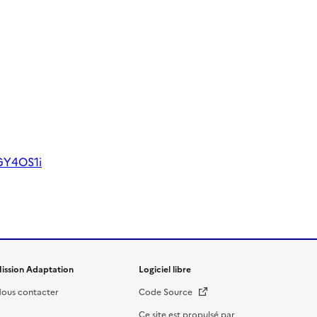
GY4OS1i
ission Adaptation
Logiciel libre
Nouvelle fenêtre
ous contacter
Code Source
Ce site est propulsé par