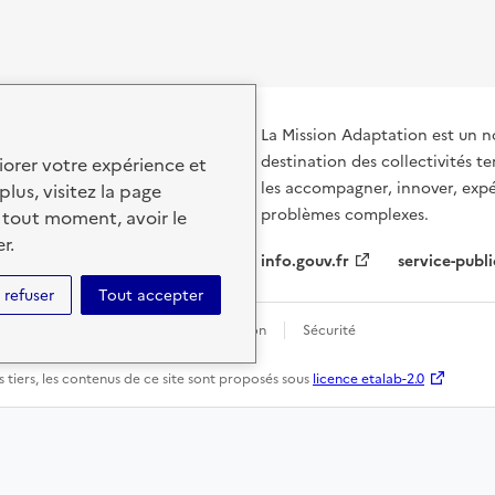
La Mission Adaptation est un n
destination des collectivités te
iorer votre expérience et
les accompagner, innover, expé
plus, visitez la page
problèmes complexes.
 tout moment, avoir le
r.
info.gouv.fr
service-publi
 refuser
Tout accepter
personnelles
Conditions d'utilisation
Sécurité
 tiers, les contenus de ce site sont proposés sous
licence etalab-2.0