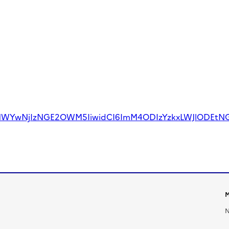
NWYwNjIzNGE2OWM5IiwidCI6ImM4ODIzYzkxLWJlODEtN
M
N